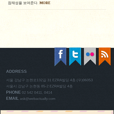
MORE
잠재성을 보여준다.
ADDRESS
서울 강남구 논현로132길 31 EZRA빌딩 4층 (우)06053
서울시 강남구 논현동 85-2 EZRA빌딩 4층
PHONE
02 542 0411, 0414
EMAIL
ask@webactually.com