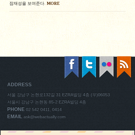
MORE
잠재성을 보여준다.
ADDRESS
서울 강남구 논현로132길 31 EZRA빌딩 4층 (우)06053
서울시 강남구 논현동 85-2 EZRA빌딩 4층
PHONE
02 542 0411, 0414
EMAIL
ask@webactually.com