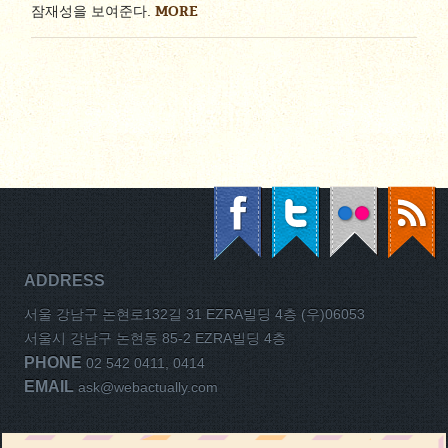
MORE
잠재성을 보여준다.
ADDRESS
서울 강남구 논현로132길 31 EZRA빌딩 4층 (우)06053
서울시 강남구 논현동 85-2 EZRA빌딩 4층
PHONE
02 542 0411, 0414
EMAIL
ask@webactually.com