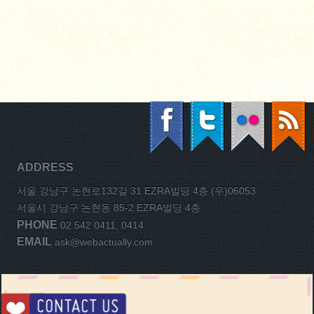
ADDRESS
서울 강남구 논현로132길 31 EZRA빌딩 4층 (우)06053
서울시 강남구 논현동 85-2 EZRA빌딩 4층
PHONE
02 542 0411, 0414
EMAIL
ask@webactually.com