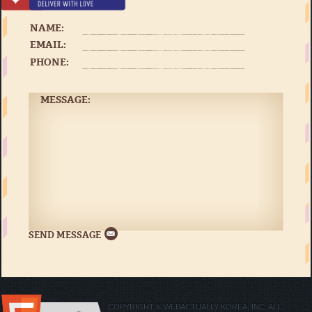
NAME:
EMAIL:
PHONE:
MESSAGE:
COPYRIGHT © WEBACTUALLY KOREA, INC. ALL