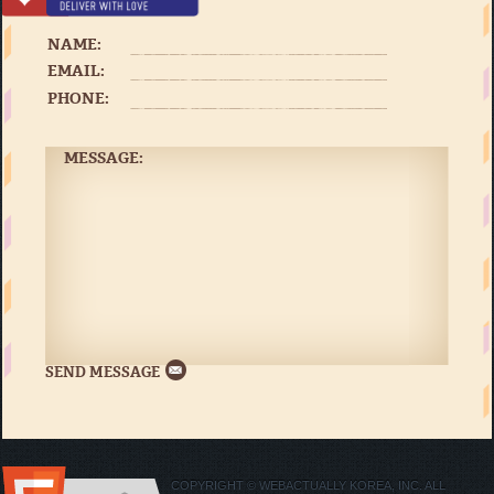
NAME:
EMAIL:
PHONE:
MESSAGE:
COPYRIGHT © WEBACTUALLY KOREA, INC. ALL