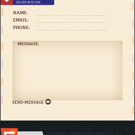
NAME:
EMAIL:
PHONE:
MESSAGE:
COPYRIGHT © WEBACTUALLY KOREA, INC. ALL