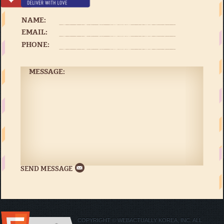
NAME:
EMAIL:
PHONE:
MESSAGE:
COPYRIGHT © WEBACTUALLY KOREA, INC. ALL