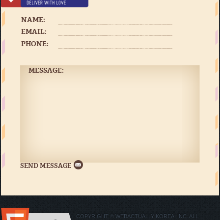
NAME:
EMAIL:
PHONE:
MESSAGE:
COPYRIGHT © WEBACTUALLY KOREA, INC. ALL