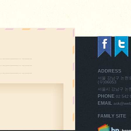
ADDRESS
서울 강남구 논현로1
(우)06053
서울시 강남구 논현동
PHONE
02 542 
EMAIL
ask@weba
FAMILY SITE