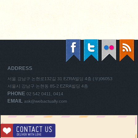
ADDRESS
서울 강남구 논현로132길 31 EZRA빌딩 4층 (우)06053
서울시 강남구 논현동 85-2 EZRA빌딩 4층
PHONE
02 542 0411, 0414
EMAIL
ask@webactually.com