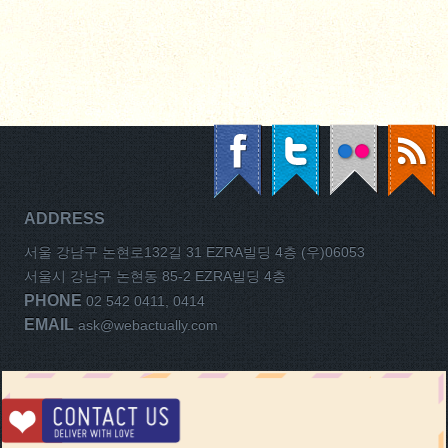
ADDRESS
서울 강남구 논현로132길 31 EZRA빌딩 4층 (우)06053
서울시 강남구 논현동 85-2 EZRA빌딩 4층
PHONE
02 542 0411, 0414
EMAIL
ask@webactually.com