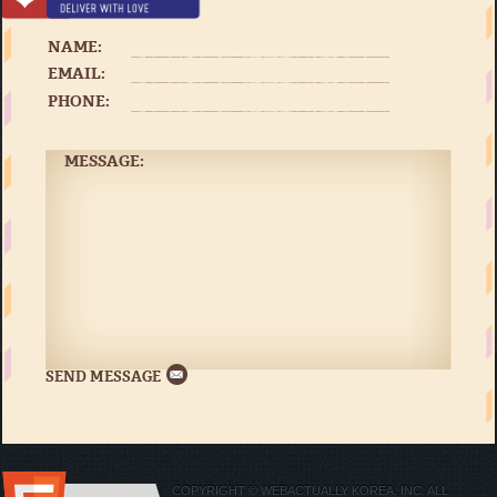
NAME:
EMAIL:
PHONE:
MESSAGE:
COPYRIGHT © WEBACTUALLY KOREA, INC. ALL