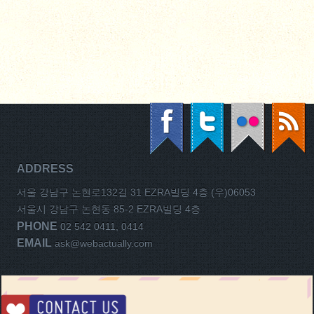
ADDRESS
서울 강남구 논현로132길 31 EZRA빌딩 4층 (우)06053
서울시 강남구 논현동 85-2 EZRA빌딩 4층
PHONE
02 542 0411, 0414
EMAIL
ask@webactually.com