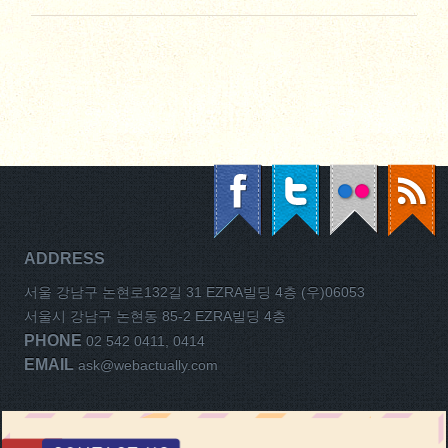
ADDRESS
서울 강남구 논현로132길 31 EZRA빌딩 4층 (우)06053
서울시 강남구 논현동 85-2 EZRA빌딩 4층
PHONE
02 542 0411, 0414
EMAIL
ask@webactually.com