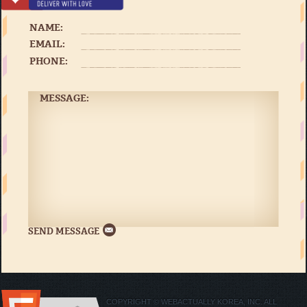
NAME:
EMAIL:
PHONE:
MESSAGE:
COPYRIGHT © WEBACTUALLY KOREA, INC. ALL