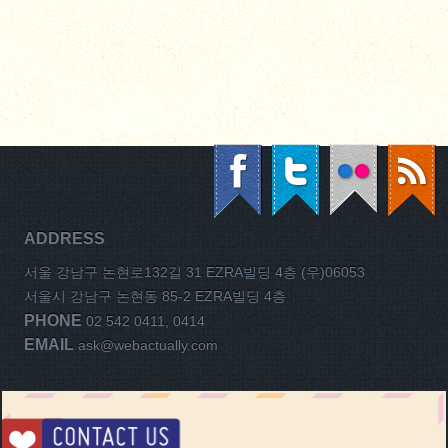
ADDRESS
서울 강남구 논현로132길 31 EZRA빌딩 4층 (우)06053
서울시 강남구 논현동 85-2 EZRA빌딩 4층
PHONE
02 542 0411, 0414
EMAIL
ask@webactually.com