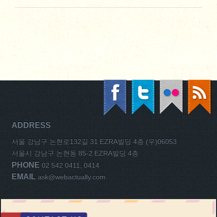
ADDRESS
서울 강남구 논현로132길 31 EZRA빌딩 4층 (우)06053
서울시 강남구 논현동 85-2 EZRA빌딩 4층
PHONE
02 542 0411, 0414
EMAIL
ask@webactually.com