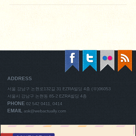
ADDRESS
서울 강남구 논현로132길 31 EZRA빌딩 4층 (우)06053
서울시 강남구 논현동 85-2 EZRA빌딩 4층
PHONE
02 542 0411, 0414
EMAIL
ask@webactually.com