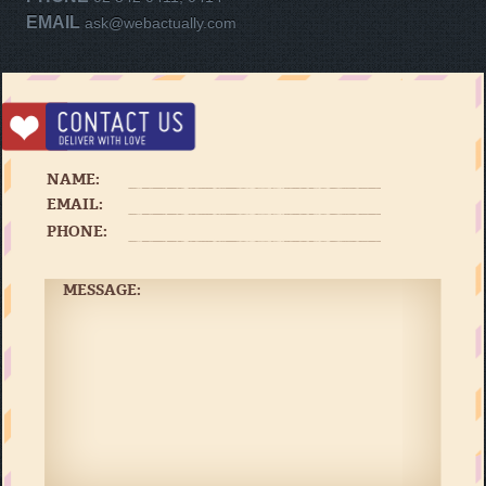
EMAIL
ask@webactually.com
NAME:
EMAIL:
PHONE:
MESSAGE: