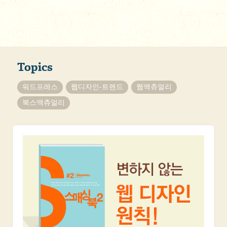
Topics
워드프레스
웹디자인-트렌드
웹액츄얼리
북스액츄얼리