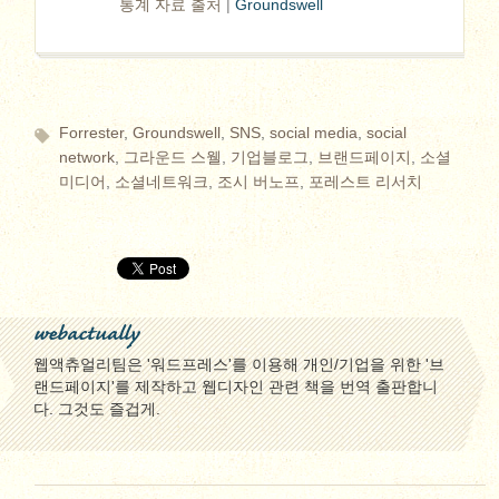
통계 자료 출처
|
Groundswell
Forrester
,
Groundswell
,
SNS
,
social media
,
social
network
,
그라운드 스웰
,
기업블로그
,
브랜드페이지
,
소셜
미디어
,
소셜네트워크
,
조시 버노프
,
포레스트 리서치
webactually
웹액츄얼리팀은 '워드프레스'를 이용해 개인/기업을 위한 '브
랜드페이지'를 제작하고 웹디자인 관련 책을 번역 출판합니
다. 그것도 즐겁게.