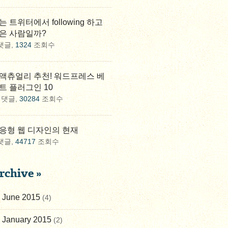
는 트위터에서 following 하고
은 사람일까?
댓글,
1324
조회수
액츄얼리 추천! 워드프레스 베
트 플러그인 10
댓글,
30284
조회수
응형 웹 디자인의 현재
댓글,
44717
조회수
rchive »
June 2015
(4)
January 2015
(2)