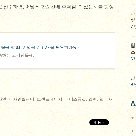
고 안주하면, 어떻게 한순간에 추락할 수 있는지를 항상
나
싶
7
웹
팅을 할 때 ‘기업블로그’가 꼭 필요한가요?
스
증하는 고객님들께.
63
반
9
자인
,
디자인퀄러티
,
브랜드페이지
,
서비스품질
,
업력
,
웹디자
A