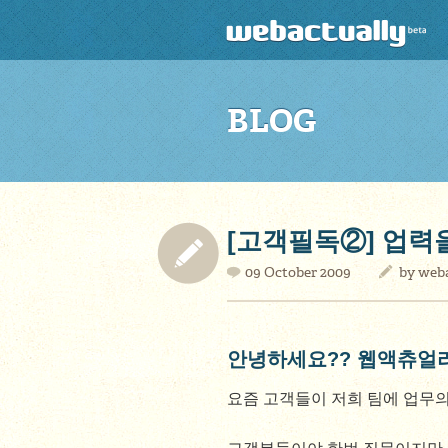
BLOG
[고객필독②] 업력
09 October 2009
by
weba
안녕하세요?? 웹액츄얼
요즘 고객들이 저희 팀에 업무