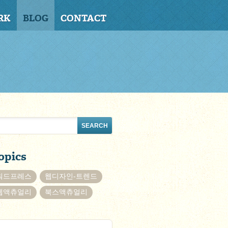
RK
BLOG
CONTACT
opics
워드프레스
웹디자인-트렌드
웹액츄얼리
북스액츄얼리