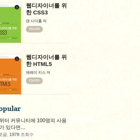
웹디자이너를 위
한 CSS3
댄 시더홈 저
more
웹디자이너를 위
한 HTML5
제레미 키스 저
more
opular
위터 커뮤니티에 100명의 사용
가 있다면…
댓글,
1978
조회수