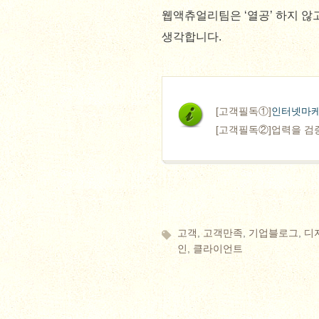
웹액츄얼리팀은 ‘열공’ 하지 않
생각합니다.
[고객필독①]
인터넷마케
[고객필독②]업력을 검
고객
,
고객만족
,
기업블로그
,
디
인
,
클라이언트