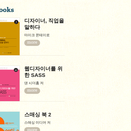
ooks
디자이너, 직업을
말하다
마이크 몬테이로
more
웹디자이너를 위
한 SASS
댄 시더홈 저
more
스매싱 북 2
스매싱 미디어 저
more