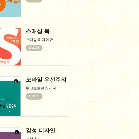
스매싱 북
스매싱 미디어 저
more
모바일 우선주의
루크로블르스키 저
more
감성 디자인