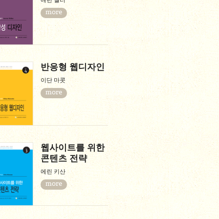
애런 월터
more
반응형 웹디자인
이단 마콧
more
웹사이트를 위한
콘텐츠 전략
에린 키산
more