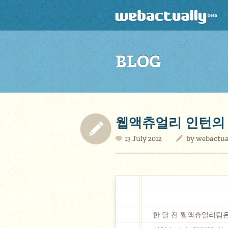
BLOG
웹액츄얼리 인턴의 
13 July 2012
by
webactua
한 달 전 웹액츄얼리팀은