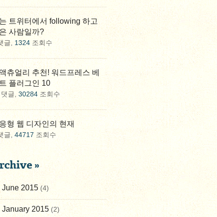
는 트위터에서 following 하고
은 사람일까?
댓글,
1324
조회수
액츄얼리 추천! 워드프레스 베
트 플러그인 10
댓글,
30284
조회수
응형 웹 디자인의 현재
댓글,
44717
조회수
rchive »
June 2015
(4)
January 2015
(2)