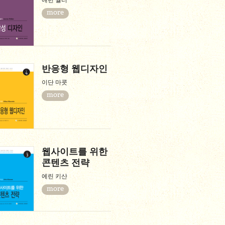
애런 월터
more
반응형 웹디자인
이단 마콧
more
웹사이트를 위한
콘텐츠 전략
에린 키산
more