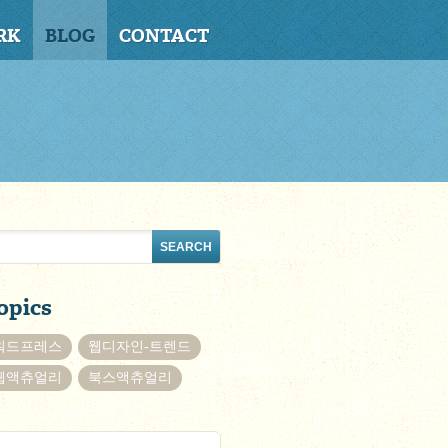
RK
BLOG
CONTACT
opics
워드프레스
웹디자인-트렌드
웹액츄얼리
북스액츄얼리