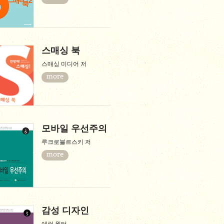
스매싱 북
스매싱 미디어 저
more
모바일 우선주의
루크로블르스키 저
more
감성 디자인