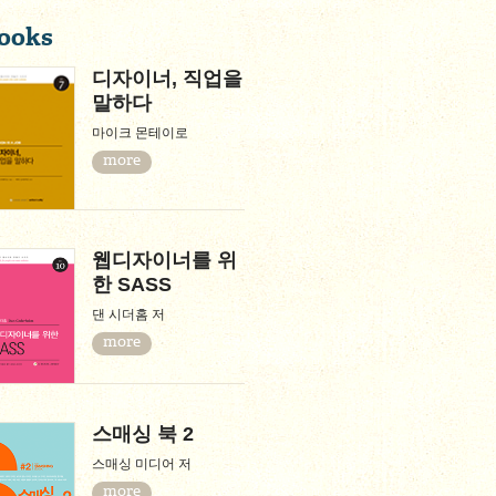
ooks
디자이너, 직업을
말하다
마이크 몬테이로
more
웹디자이너를 위
한 SASS
댄 시더홈 저
more
스매싱 북 2
스매싱 미디어 저
more