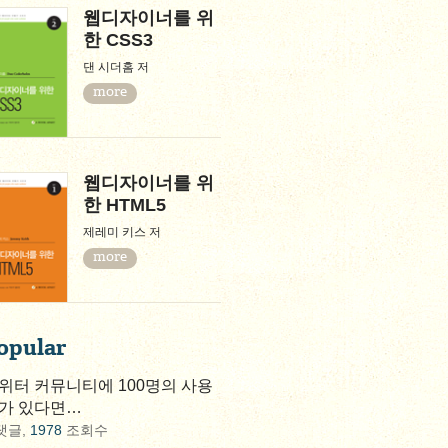
웹디자이너를 위
한 CSS3
댄 시더홈 저
more
웹디자이너를 위
한 HTML5
제레미 키스 저
more
opular
위터 커뮤니티에 100명의 사용
가 있다면…
댓글,
1978
조회수