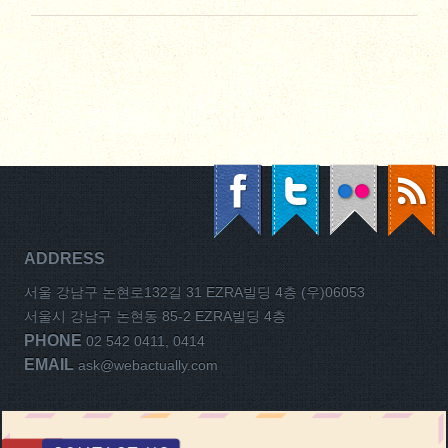
ADDRESS
서울 강남구 논현로132길 31 EZRA빌딩 4층 (우)06053
서울시 강남구 논현동 85-2 EZRA빌딩 4층
PHONE
02 542 0411, 0414
EMAIL
ask@webactually.com