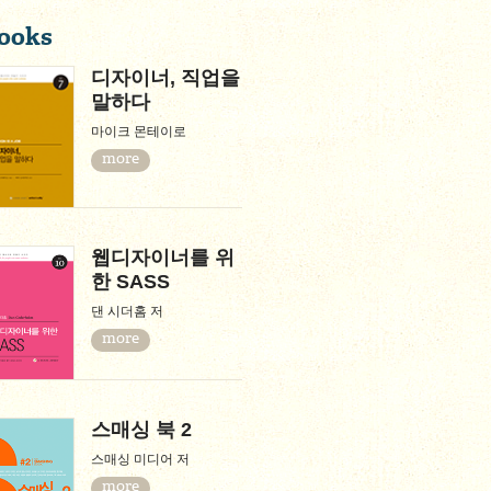
ooks
디자이너, 직업을
말하다
마이크 몬테이로
more
웹디자이너를 위
한 SASS
댄 시더홈 저
more
스매싱 북 2
스매싱 미디어 저
more