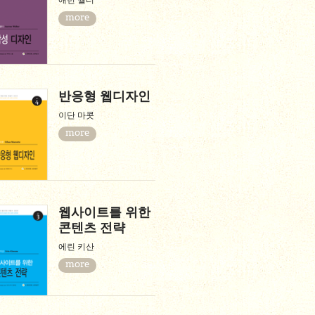
애런 월터
more
반응형 웹디자인
이단 마콧
more
웹사이트를 위한
콘텐츠 전략
에린 키산
more