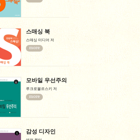
스매싱 북
스매싱 미디어 저
more
모바일 우선주의
루크로블르스키 저
more
감성 디자인