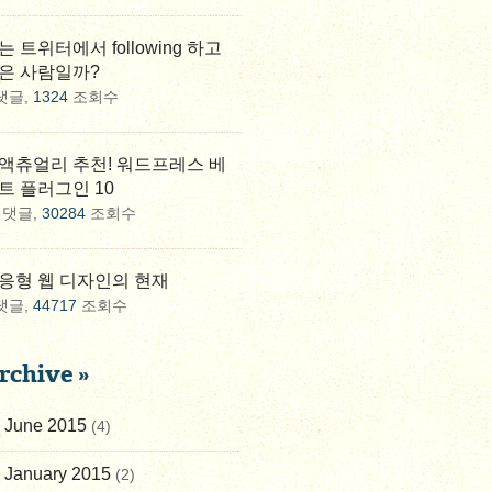
는 트위터에서 following 하고
은 사람일까?
댓글,
1324
조회수
액츄얼리 추천! 워드프레스 베
트 플러그인 10
댓글,
30284
조회수
응형 웹 디자인의 현재
댓글,
44717
조회수
rchive »
June 2015
(4)
January 2015
(2)