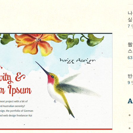
나
싶
7
웹
스
63
반
9
A