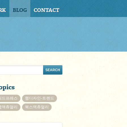
RK
BLOG
CONTACT
opics
워드프레스
웹디자인-트렌드
웹액츄얼리
북스액츄얼리