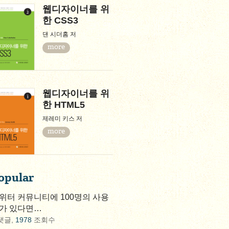
웹디자이너를 위
한 CSS3
댄 시더홈 저
more
웹디자이너를 위
한 HTML5
제레미 키스 저
more
opular
위터 커뮤니티에 100명의 사용
가 있다면…
댓글,
1978
조회수