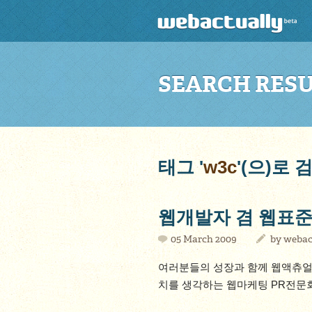
SEARCH RES
태그 '
w3c
'(으)로
웹개발자 겸 웹표준
05 March 2009
by
webac
여러분들의 성장과 함께 웹액츄얼
치를 생각하는 웹마케팅 PR전문