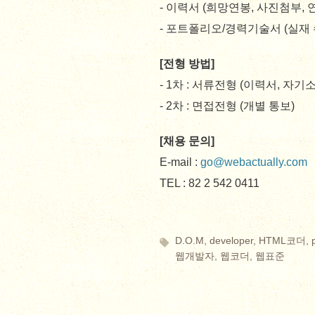
- 이력서 (희망연봉, 사진첨부, 
- 포트폴리오/경력기술서 (실재
[전형 방법]
- 1차 : 서류전형 (이력서, 자기
- 2차 : 면접전형 (개별 통보)
[채용 문의]
E-mail :
go@webactually.com
TEL : 82 2 542 0411
D.O.M
,
developer
,
HTML코더
,
웹개발자
,
웹코더
,
웹표준