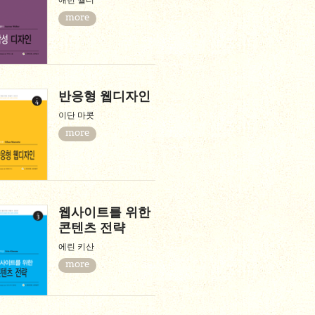
애런 월터
more
반응형 웹디자인
이단 마콧
more
웹사이트를 위한
콘텐츠 전략
에린 키산
more