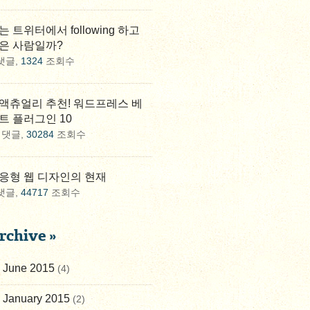
는 트위터에서 following 하고
은 사람일까?
댓글,
1324
조회수
액츄얼리 추천! 워드프레스 베
트 플러그인 10
댓글,
30284
조회수
응형 웹 디자인의 현재
댓글,
44717
조회수
rchive »
June 2015
(4)
January 2015
(2)