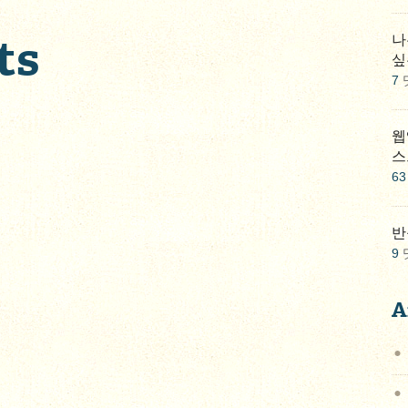
ts
나
싶
7
웹
스
63
반
9
A