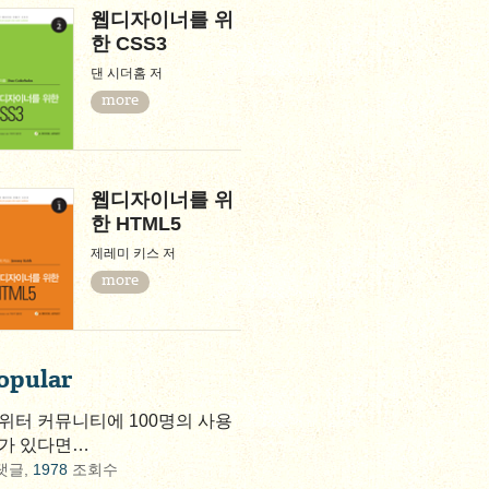
웹디자이너를 위
한 CSS3
댄 시더홈 저
more
웹디자이너를 위
한 HTML5
제레미 키스 저
more
opular
위터 커뮤니티에 100명의 사용
가 있다면…
댓글,
1978
조회수