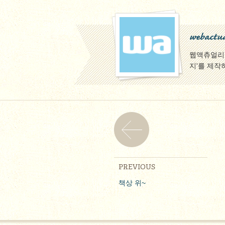
webactua
웹액츄얼리팀
지'를 제작
PREVIOUS
책상 위~