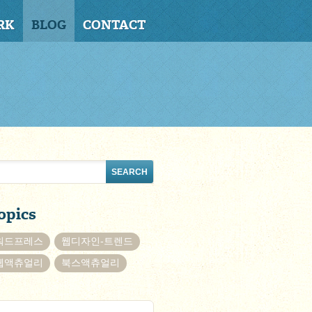
RK
BLOG
CONTACT
opics
워드프레스
웹디자인-트렌드
웹액츄얼리
북스액츄얼리