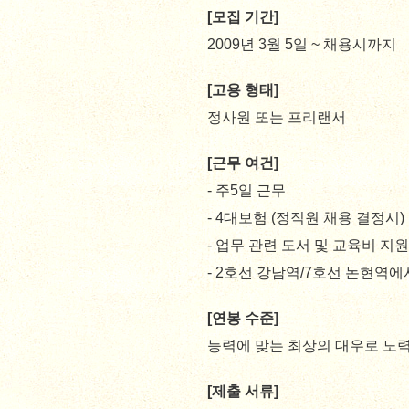
[모집 기간]
2009년 3월 5일 ~ 채용시까지
[고용 형태]
정사원 또는 프리랜서
[근무 여건]
- 주5일 근무
- 4대보험 (정직원 채용 결정시)
- 업무 관련 도서 및 교육비 지원
- 2호선 강남역/7호선 논현역에
[연봉 수준]
능력에 맞는 최상의 대우로 노
[제출 서류]