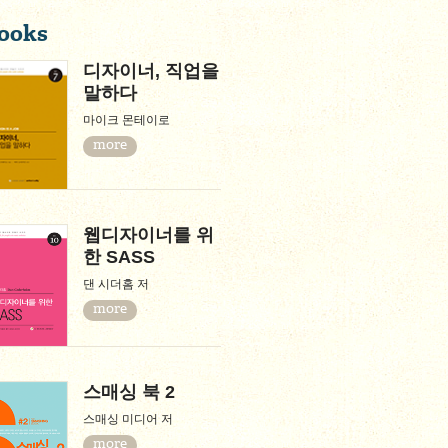
ooks
디자이너, 직업을
말하다
마이크 몬테이로
more
웹디자이너를 위
한 SASS
댄 시더홈 저
more
스매싱 북 2
스매싱 미디어 저
more