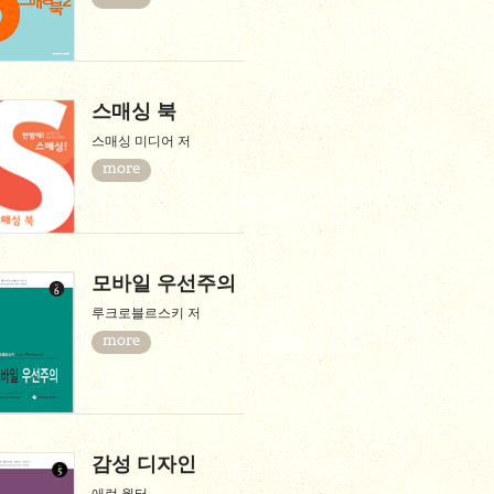
스매싱 북
스매싱 미디어 저
more
모바일 우선주의
루크로블르스키 저
more
감성 디자인