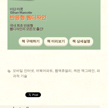
이단 마콧
Ethan Marcotte
반응형
웹디자인
국내 최초 반응형
웹디자인의 모든것 출간!
책 구매하기
책 미리보기
책 상세설명
모바일 인터넷
,
어북어파트
,
웹액츄얼리
,
케런 맥그레인
,
파
괴적 기술