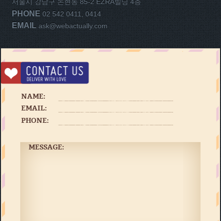
서울시 강남구 논현동 85-2 EZRA빌딩 4층
PHONE
02 542 0411, 0414
EMAIL
ask@webactually.com
NAME:
EMAIL:
PHONE:
MESSAGE: