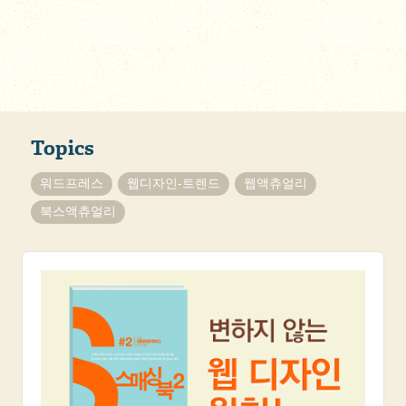
Topics
워드프레스
웹디자인-트렌드
웹액츄얼리
북스액츄얼리