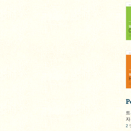
P
트
자
2