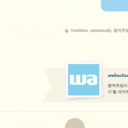
frankblue
,
webactually
,
웹액츄
webactua
웹액츄얼리팀
지'를 제작