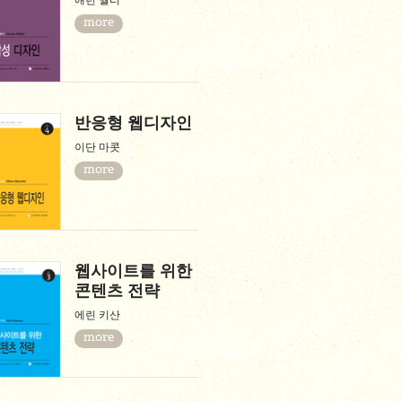
애런 월터
more
반응형 웹디자인
이단 마콧
more
웹사이트를 위한
콘텐츠 전략
에린 키산
more