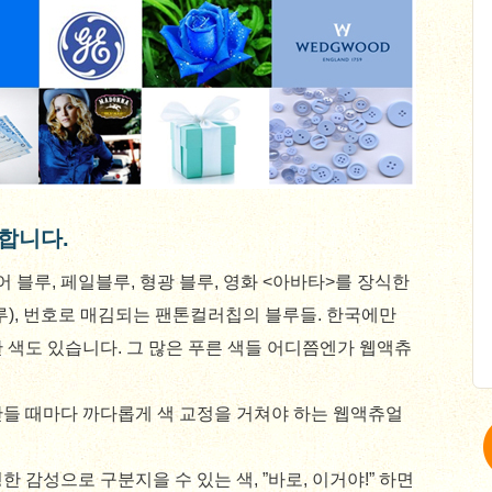
합니다.
어 블루, 페일블루, 형광 블루, 영화 <아바타>를 장식한
 블루), 번호로 매김되는 팬톤컬러칩의 블루들. 한국에만
 색도 있습니다. 그 많은 푸른 색들 어디쯤엔가 웹액츄
만들 때마다 까다롭게 색 교정을 거쳐야 하는 웹액츄얼
 감성으로 구분지을 수 있는 색, ”바로, 이거야!” 하면