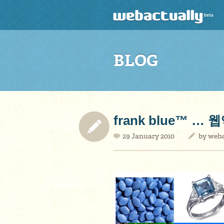
BLOG
frank blue™ 
29 January 2010
by
weba