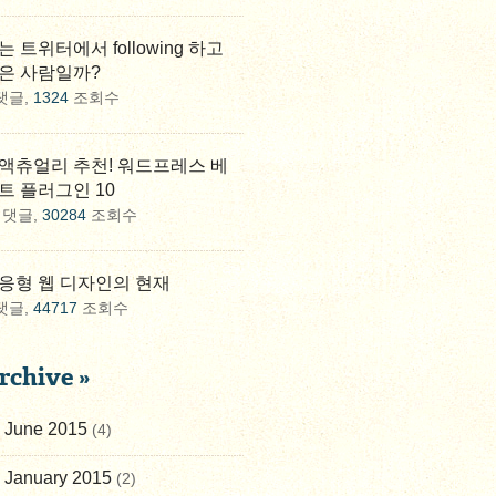
는 트위터에서 following 하고
은 사람일까?
댓글,
1324
조회수
액츄얼리 추천! 워드프레스 베
트 플러그인 10
댓글,
30284
조회수
응형 웹 디자인의 현재
댓글,
44717
조회수
rchive »
June 2015
(4)
January 2015
(2)