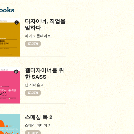
ooks
디자이너, 직업을
말하다
마이크 몬테이로
more
웹디자이너를 위
한 SASS
댄 시더홈 저
more
스매싱 북 2
스매싱 미디어 저
more