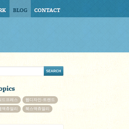
RK
BLOG
CONTACT
opics
워드프레스
웹디자인-트렌드
웹액츄얼리
북스액츄얼리