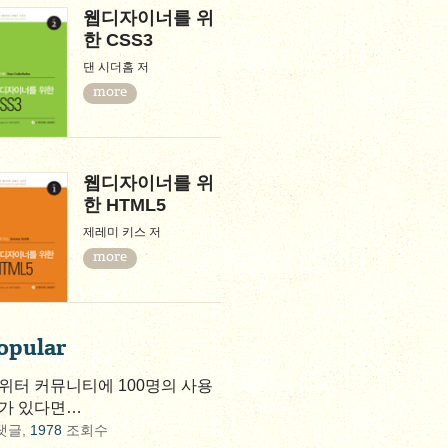
웹디자이너를 위
한 CSS3
댄 시더홈 저
more
웹디자이너를 위
한 HTML5
제레미 키스 저
more
opular
위터 커뮤니티에 100명의 사용
가 있다면…
댓글,
1978
조회수