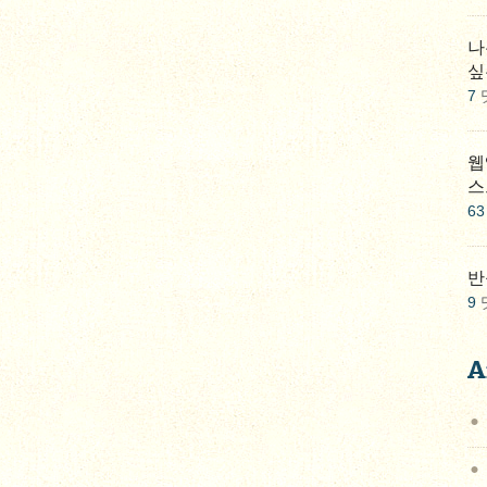
나
싶
7
웹
스
63
반
9
A