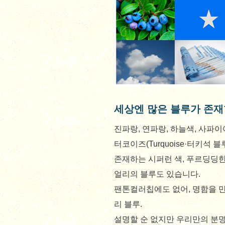
세상엔 많은 블루가 존재
진파랑, 연파랑, 하늘색, 사파이
터코이즈(Turquoise·터키석
존재하는 시퍼런 색, 푸르딩딩한
얼리의 블루도 있습니다.
팬톤컬러칩에도 없어, 명함을 
리 블루.
설명할 순 없지만 우리만의 분명한