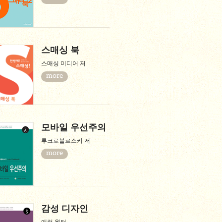
스매싱 북
스매싱 미디어 저
more
모바일 우선주의
루크로블르스키 저
more
감성 디자인