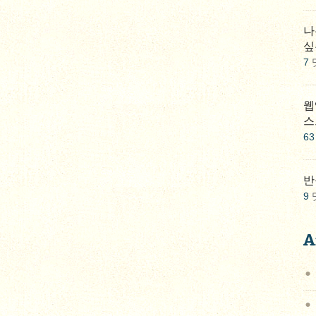
나
싶
7
웹
스
63
반
9
A