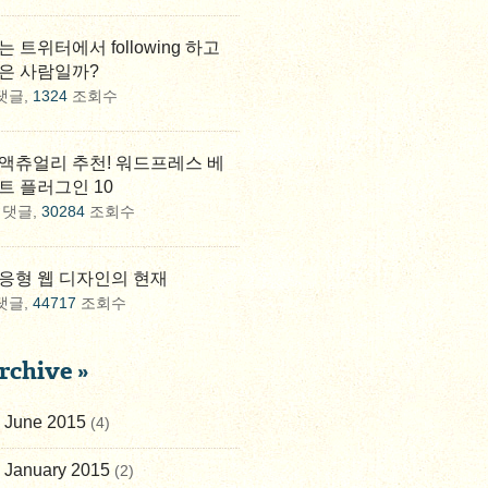
는 트위터에서 following 하고
은 사람일까?
댓글,
1324
조회수
액츄얼리 추천! 워드프레스 베
트 플러그인 10
댓글,
30284
조회수
응형 웹 디자인의 현재
댓글,
44717
조회수
rchive »
June 2015
(4)
January 2015
(2)