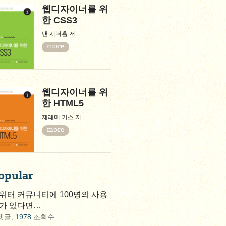
웹디자이너를 위
한 CSS3
댄 시더홈 저
more
웹디자이너를 위
한 HTML5
제레미 키스 저
more
opular
위터 커뮤니티에 100명의 사용
가 있다면…
댓글,
1978
조회수