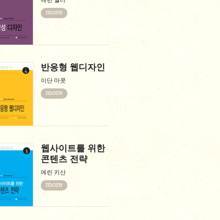
애런 월터
more
반응형 웹디자인
이단 마콧
more
웹사이트를 위한
콘텐츠 전략
에린 키산
more