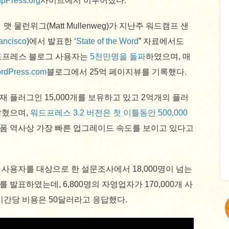
pPress.org
사이트에서 이루어졌다.
물런위그(Matt Mullenweg)가 지난주 워드캠프 샌
ancisco
)에서 발표한 ‘
State of the Word
” 자료에서도
워드프레스 블로그 사용자는
5천만명을 돌파
하였으며, 매
rdPress.com
블로그에서 25억 페이지뷰를 기록했다.
 플러그인 15,000개를 보유하고 있고 2억개의 플러
밝혔으며,
워드프레스 3.2 버전은 첫 이틀동안 500,000
폼 역사상 가장 빠른 업그레이드 속도를 보이고 있다고
사용자를 대상으로 한 설문조사에서 18,000명이 넘는
발표하였는데, 6,800명의 자영업자가 170,000개 사
시간당 비용은 50달러라고 응답했다.