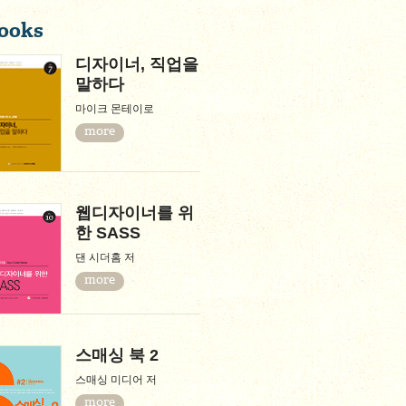
ooks
디자이너, 직업을
말하다
마이크 몬테이로
more
웹디자이너를 위
한 SASS
댄 시더홈 저
more
스매싱 북 2
스매싱 미디어 저
more