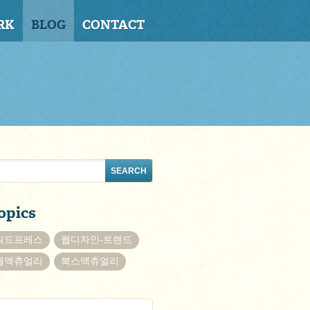
RK
BLOG
CONTACT
opics
워드프레스
웹디자인-트렌드
웹액츄얼리
북스액츄얼리