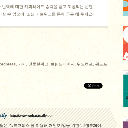
 번역에 대한 카피라이트 승락을 받고 제공되는 콘텐
실 수 없으며, 소셜 네트워크를 통해 공유 해 주세요~
ordpress
,
기사
,
맷물런위그
,
브랜드페이지
,
워드캠프
,
워드프
lly
http://www.webactually.com
은 '워드프레스'를 이용해 개인/기업을 위한 '브랜드페이