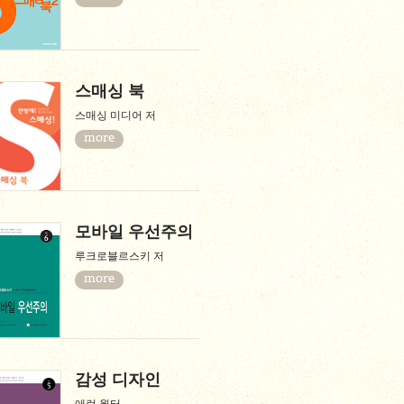
스매싱 북
스매싱 미디어 저
more
모바일 우선주의
루크로블르스키 저
more
감성 디자인