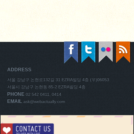
ADDRESS
서울 강남구 논현로132길 31 EZRA빌딩 4층 (우)06053
서울시 강남구 논현동 85-2 EZRA빌딩 4층
PHONE
02 542 0411, 0414
EMAIL
ask@webactually.com