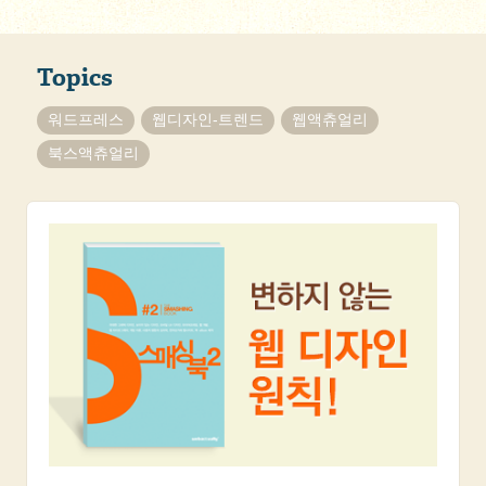
Topics
워드프레스
웹디자인-트렌드
웹액츄얼리
북스액츄얼리