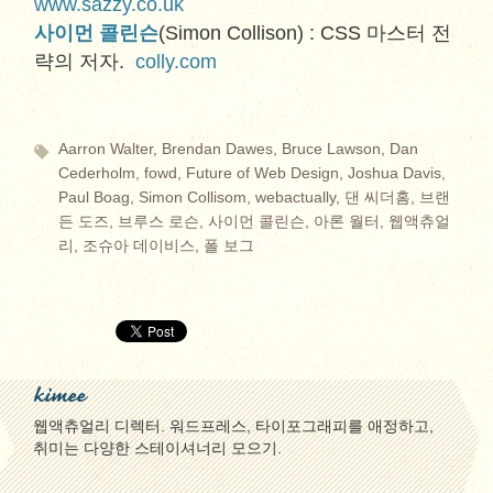
www.sazzy.co.uk
사이먼 콜린슨
(Simon Collison) : CSS 마스터 전
략의 저자.
colly.com
Aarron Walter
,
Brendan Dawes
,
Bruce Lawson
,
Dan
Cederholm
,
fowd
,
Future of Web Design
,
Joshua Davis
,
Paul Boag
,
Simon Collisom
,
webactually
,
댄 씨더홈
,
브랜
든 도즈
,
브루스 로슨
,
사이먼 콜린슨
,
아론 월터
,
웹액츄얼
리
,
조슈아 데이비스
,
폴 보그
kimee
웹액츄얼리 디렉터. 워드프레스, 타이포그래피를 애정하고,
취미는 다양한 스테이셔너리 모으기.