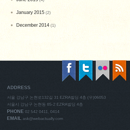
January 2015
(2)
December 2014
(1)
ADDRESS
서울 강남구 논현로132길 31 EZRA빌딩 4층 (우)06053
서울시 강남구 논현동 85-2 EZRA빌딩 4층
PHONE
02 542 0411, 0414
EMAIL
ask@webactually.com