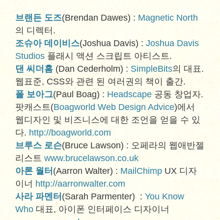
브랜든 도즈
(Brendan Dawes) :
Magnetic North
의 디렉터.
조슈아 데이비스
(Joshua Davis) :
Joshua Davis
Studios
플래시 액션 스크립트 아티스트.
댄 씨더홈
(Dan Cederholm) :
SimpleBits
의 대표.
웹표준, CSS와 관련 된 여러권의 책이 출간.
폴 보아그
(Paul Boag) :
Headscape
공동 창업자.
팟캐스트(
Boagworld Web Design Advice
)에서
웹디자인 및 비즈니스에 대한 조언을 얻을 수 있
다.
http://boagworld.com
브루스 로슨
(Bruce Lawson) : 오페라의 웹애반젤
리스트
www.brucelawson.co.uk
아론 월터
(Aarron Walter) :
MailChimp
UX 디자
이너
http://aarronwalter.com
사라 파멘터
(Sarah Parmenter) :
You Know
Who
대표, 아이폰 인터페이스 디자이너