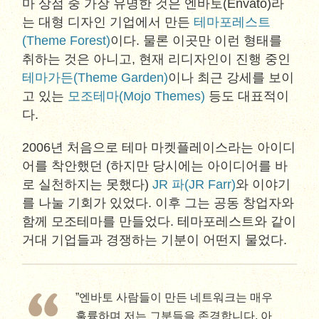
마 상점 중 가장 유명한 것은 엔바토(Envato)라
는 대형 디자인 기업에서 만든
테마포레스트
(Theme Forest)
이다. 물론 이곳만 이런 형태를
취하는 것은 아니고, 현재 리디자인이 진행 중인
테마가든(Theme Garden)
이나 최근 강세를 보이
고 있는
모조테마(Mojo Themes)
등도 대표적이
다.
2006년 처음으로 테마 마켓플레이스라는 아이디
어를 착안했던 (하지만 당시에는 아이디어를 바
로 실천하지는 못했다)
JR 파(JR Farr)
와 이야기
를 나눌 기회가 있었다. 이후 그는 공동 창업자와
함께 모조테마를 만들었다. 테마포레스트와 같이
거대 기업들과 경쟁하는 기분이 어떤지 물었다.
”엔바토 사람들이 만든 네트워크는 매우
훌륭하며 저는 그분들을 존경합니다. 아