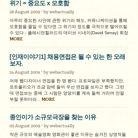
위기 = 중요도 x 모호함
28 August 2009
by
webactually
아무리 중요한 사안에 관한 위기라 해도, 커뮤니케이션을 통해
모호함을 줄일 수 있다면 그 위기의 정도를 극적으로 떨어뜨릴
수 있다 - 플레시먼힐러드의 데이브 시네이(David Senay) 회장
MORE
[인재이야기1] 채용면접은 될 수 있는 한 오래
보자.
24 August 2009
by
webactually
어제 웹디자이너 면접을 한 명 봤다. 프로파일은 부족했지만,
포트폴리오가 조금 맘에 들어 우선 면접을 보자고 했다. 그런
데 면접보는 중에 그 사람은 엉덩이를 계속 들썩 거리며 안절
MORE
부절 못하더라...
종인이가 소규모극장을 찾는 이유
05 August 2009
by
webactually
작은 규모의 예술영화 영화관이 좋은 이유는 숨겨진 상영작을