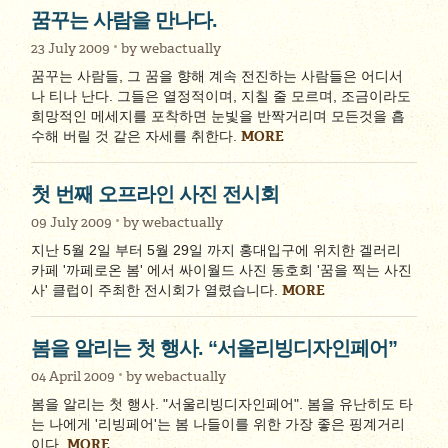
꿈꾸는 사람을 만나다.
23 July 2009
by
webactually
꿈꾸는 사람들, 그 꿈을 향해 계속 전진하는 사람들은 어디서
나 티나 난다. 그들은 열정적이며, 지칠 줄 모르며, 조금이라도
희망적인 메세지를 포착하면 눈빛을 반짝거리며 모든것을 흡
MORE
수해 버릴 것 같은 자세를 취한다.
첫 번째 오프라인 사진 전시회
09 July 2009
by
webactually
지난 5월 2일 부터 5월 29일 까지 홍대입구에 위치한 겔러리
카페 '까페로온 봄' 에서 싸이월드 사진 동호회 '꿈을 찍는 사진
MORE
사' 클럽이 주최한 전시회가 열렸습니다.
봄을 알리는 첫 행사. “서울리빙디자인페어”
04 April 2009
by
webactually
봄을 알리는 첫 행사. "서울리빙디자인페어". 봄을 유난히도 타
는 나에게 '리빙페어'는 봄 나들이를 위한 가장 좋은 핑계거리
MORE
이다.