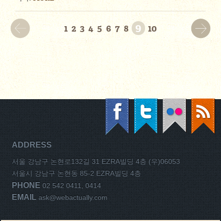
9
1
2
3
4
5
6
7
8
10
ADDRESS
서울 강남구 논현로132길 31 EZRA빌딩 4층 (우)06053
서울시 강남구 논현동 85-2 EZRA빌딩 4층
PHONE
02 542 0411, 0414
EMAIL
ask@webactually.com